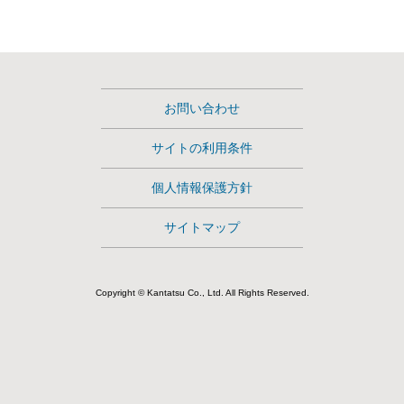
術
情
報
も
の
お問い合わせ
づ
サイトの利用条件
く
り
個人情報保護方針
採
用
サイトマップ
情
報
Copyright © Kantatsu Co., Ltd. All Rights Reserved.