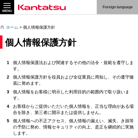
サ
Foreign language
イ
ト
内
ホーム
> 個人情報保護方針
検
索
個人情報保護方針
個人情報保護法および関連するその他の法令・規範を遵守しま
す。
企
個人情報保護方針を役員および全従業員に周知し、その遵守徹
底に努めます。
業
個人情報をお客様に明示した利用目的の範囲内で取り扱いま
情
す。
報
お客様からご提供いただいた個人情報を、正当な理由がある場
製
合を除き、第三者に開示または提供しません。
品
個人情報への不正アクセス、個人情報の漏えい、滅失、き損等
情
の予防に努め、情報セキュリティの向上、是正を継続的に実施
報
します。
技