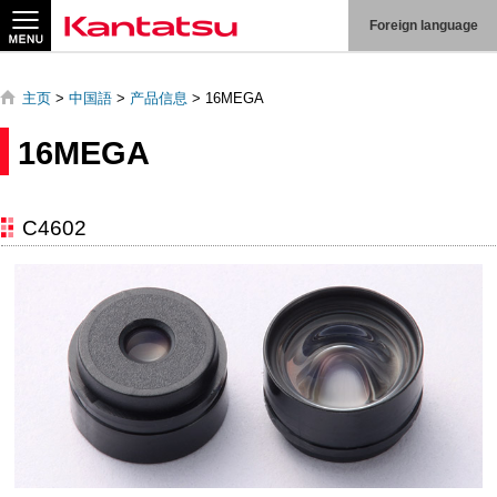
站
Foreign language
內
搜
索
主页
>
中国語
>
产品信息
> 16MEGA
16MEGA
C4602
关
于
我
们
产
品
信
息
技
术