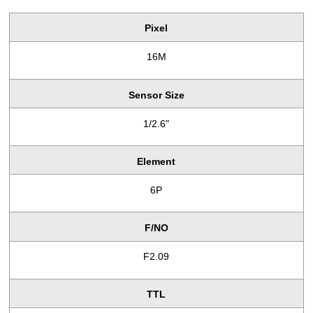
信
息
Pixel
生
产
16M
体
制
Sensor Size
联
系
1/2.6"
我
们
Element
6P
F/NO
F2.09
TTL