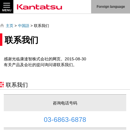
站
Foreign language
內
搜
索
主页
>
中国語
> 联系我们
联系我们
感谢光临康達智株式会社的网页。2015-08-30
关
有关产品及会社的提问询问请联系我们。
于
我
们
联系我们
产
品
信
咨询电话号码
息
技
03-6863-6878
术