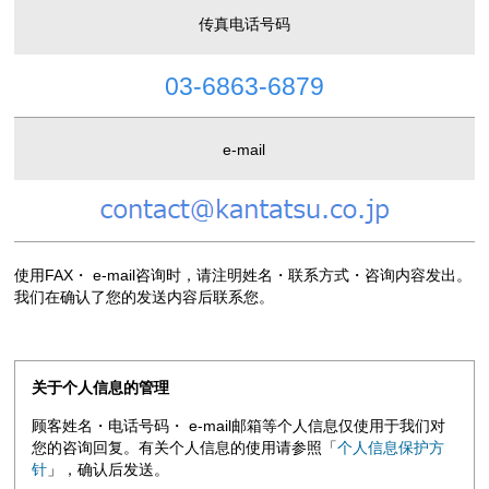
信
传真电话号码
息
生
产
03-6863-6879
体
制
e-mail
联
系
我
们
使用FAX・ e-mail咨询时，请注明姓名・联系方式・咨询内容发出。
我们在确认了您的发送内容后联系您。
关于个人信息的管理
顾客姓名・电话号码・ e-mail邮箱等个人信息仅使用于我们对
您的咨询回复。有关个人信息的使用请参照「
个人信息保护方
针
」，确认后发送。